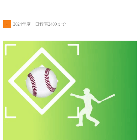
←
2024年度 日程表2409まで
POST
NAVIGATION