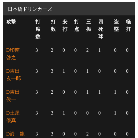
日本橋ドリンカーズ
攻撃
打
打
安
打
三
四
盗
犠
席
数
打
点
振
死
塁
打
数
球
D印南
3
2
0
0
2
1
0
0
啓之
D吉田
3
3
1
0
1
0
0
0
玄一郎
D吉田
3
2
0
0
1
1
1
0
俊一
D土屋
3
3
1
0
0
0
1
0
優真
D巌 龍
3
3
0
0
2
0
0
0