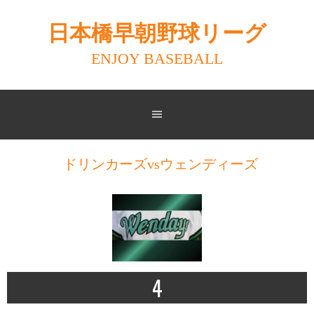
Skip
to
日本橋早朝野球リーグ
content
ENJOY BASEBALL
ドリンカーズvsウェンディーズ
4