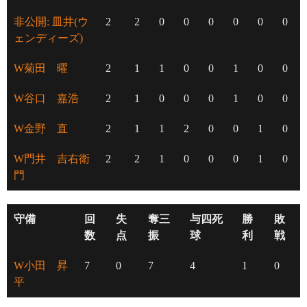
非公開: 皿井(ウ
2
2
0
0
0
0
0
0
ェンディーズ)
W菊田 曜
2
1
1
0
0
1
0
0
W谷口 嘉浩
2
1
0
0
0
1
0
0
W金野 直
2
1
1
2
0
0
1
0
W門井 吉右衛
2
2
1
0
0
0
1
0
門
守備
回
失
奪三
与四死
勝
敗
数
点
振
球
利
戦
W小田 昇
7
0
7
4
1
0
平