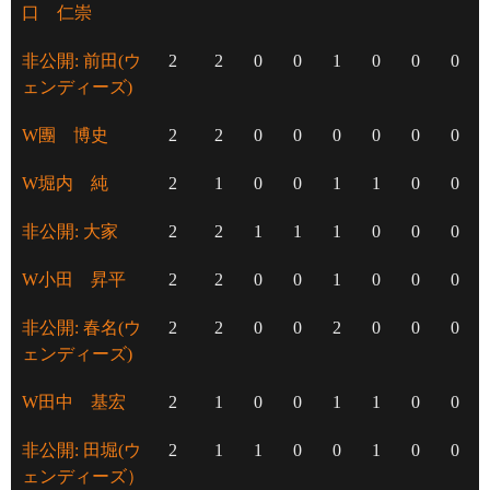
口 仁崇
非公開: 前田(ウ
2
2
0
0
1
0
0
0
ェンディーズ)
W團 博史
2
2
0
0
0
0
0
0
W堀内 純
2
1
0
0
1
1
0
0
非公開: 大家
2
2
1
1
1
0
0
0
W小田 昇平
2
2
0
0
1
0
0
0
非公開: 春名(ウ
2
2
0
0
2
0
0
0
ェンディーズ)
W田中 基宏
2
1
0
0
1
1
0
0
非公開: 田堀(ウ
2
1
1
0
0
1
0
0
ェンディーズ）