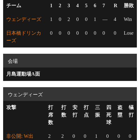
チーム
1
2
3
4
5
6
7
R
勝敗
ウェンディーズ
1
0
2
0
0
1
—
4
Win
日本橋ドリンカ
0
0
0
0
0
0
0
0
Lose
ーズ
会場
月島運動場A面
ウェンディーズ
攻撃
打
打
安
打
三
四
盗
犠
席
数
打
点
振
死
塁
打
数
球
非公開: W出
2
2
0
0
1
0
0
0