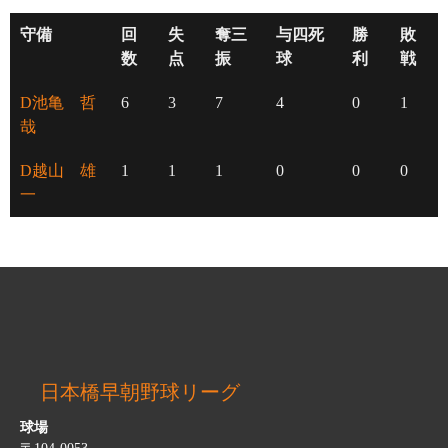
守備
回
失
奪三
与四死
勝
敗
数
点
振
球
利
戦
D池亀 哲
6
3
7
4
0
1
哉
D越山 雄
1
1
1
0
0
0
一
日本橋早朝野球リーグ
球場