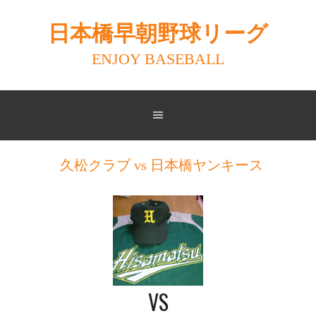
Skip
to
日本橋早朝野球リーグ
content
ENJOY BASEBALL
久松クラブ vs 日本橋ヤンキース
VS