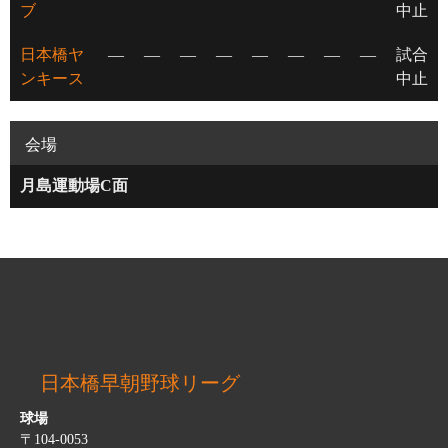
ブ
中止
日本橋ヤ
—
—
—
—
—
—
—
—
試合
ンキース
中止
会場
月島運動場C面
日本橋早朝野球リーグ
球場
〒104-0053