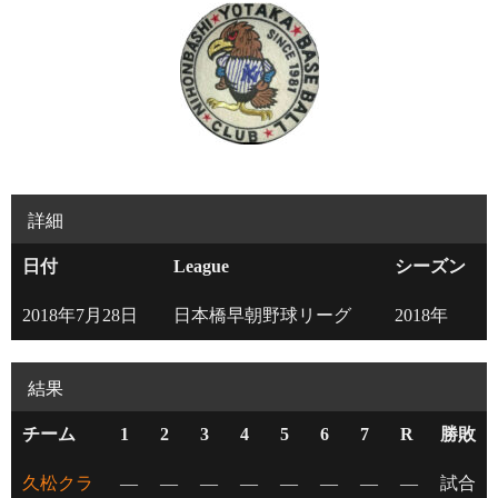
詳細
日付
League
シーズン
2018年7月28日
日本橋早朝野球リーグ
2018年
結果
チーム
1
2
3
4
5
6
7
R
勝敗
久松クラ
—
—
—
—
—
—
—
—
試合