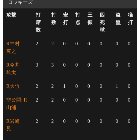
ロッキーズ
攻撃
打
打
安
打
三
四
盗
犠
席
数
打
点
振
死
塁
打
数
球
R中村
2
2
0
0
0
0
0
0
克之
R今井
3
3
0
0
0
0
0
0
雄太
R大竹
2
2
1
0
0
0
1
0
非公開: R
2
2
0
0
0
0
0
0
山浦
R岩崎
2
2
0
0
0
0
0
0
晃