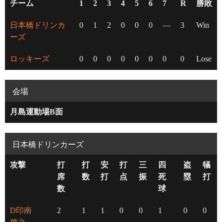
チーム
1
2
3
4
5
6
7
R
勝敗
日本橋ドリンカ
0
1
2
0
0
0
—
3
Win
ーズ
ロッキーズ
0
0
0
0
0
0
0
0
Lose
会場
月島運動場B面
日本橋ドリンカーズ
攻撃
打
打
安
打
三
四
盗
犠
席
数
打
点
振
死
塁
打
数
球
D印南
2
1
1
0
0
1
0
0