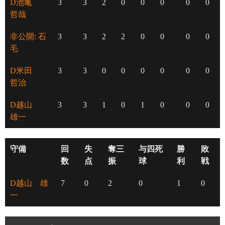
D池亀
3
3
2
0
0
0
0
0
哲哉
非公開: 石
3
3
2
2
0
0
0
0
毛
D米田
3
3
0
0
0
0
0
0
哲治
D越山
3
3
1
0
1
0
0
0
雄一
守備
回
失
奪三
与四死
勝
敗
数
点
振
球
利
戦
D越山 雄
7
0
2
0
1
0
一