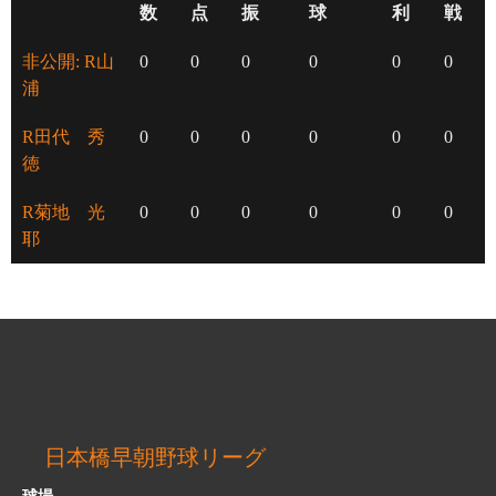
数
点
振
球
利
戦
非公開: R山
0
0
0
0
0
0
浦
R田代 秀
0
0
0
0
0
0
徳
R菊地 光
0
0
0
0
0
0
耶
日本橋早朝野球リーグ