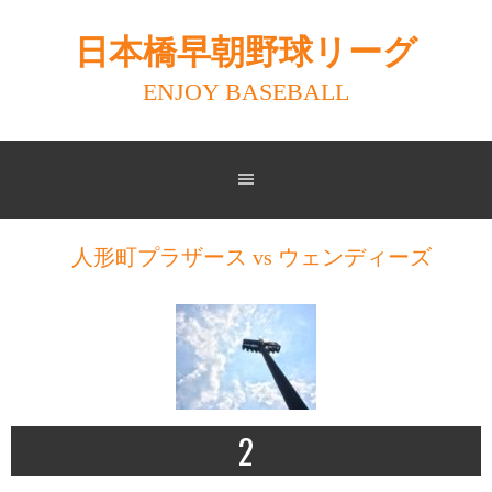
Skip
to
日本橋早朝野球リーグ
content
ENJOY BASEBALL
人形町プラザース vs ウェンディーズ
2