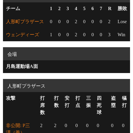
チーム
1
2
3
4
5
6
7
R
勝敗
人形町プラザース
0
0
0
2
0
0
0
2
Lose
ウェンディーズ
1
0
0
2
0
0
0
3
Win
会場
月島運動場A面
人形町プラザース
攻撃
打
打
安
打
三
四
盗
犠
席
数
打
点
振
死
塁
打
数
球
非公開: P三
2
2
0
0
0
0
0
0
澤（善）