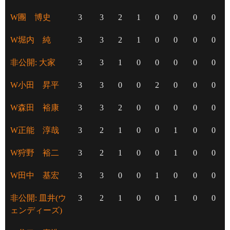
W團 博史
3
3
2
1
0
0
0
0
W堀内 純
3
3
2
1
0
0
0
0
非公開: 大家
3
3
1
0
0
0
0
0
W小田 昇平
3
3
0
0
2
0
0
0
W森田 裕康
3
3
2
0
0
0
0
0
W正能 淳哉
3
2
1
0
0
1
0
0
W狩野 裕二
3
2
1
0
0
1
0
0
W田中 基宏
3
3
0
0
1
0
0
0
非公開: 皿井(ウ
3
2
1
0
0
1
0
0
ェンディーズ)