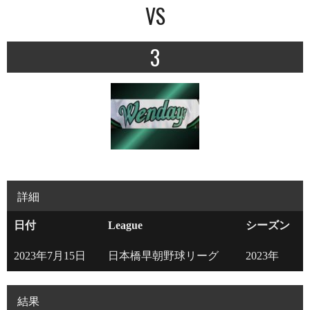
VS
3
詳細
日付
League
シーズン
2023年7月15日
日本橋早朝野球リーグ
2023年
結果