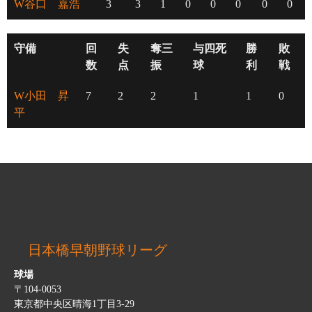
W谷口 嘉浩
3
3
1
0
0
0
0
0
守備
回
失
奪三
与四死
勝
敗
数
点
振
球
利
戦
W小田 昇
7
2
2
1
1
0
平
日本橋早朝野球リーグ
球場
〒104-0053
東京都中央区晴海1丁目3-29