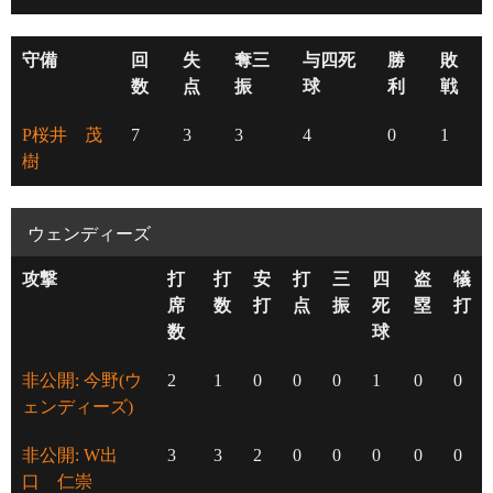
守備
回
失
奪三
与四死
勝
敗
数
点
振
球
利
戦
P桜井 茂
7
3
3
4
0
1
樹
ウェンディーズ
攻撃
打
打
安
打
三
四
盗
犠
席
数
打
点
振
死
塁
打
数
球
非公開: 今野(ウ
2
1
0
0
0
1
0
0
ェンディーズ)
非公開: W出
3
3
2
0
0
0
0
0
口 仁崇