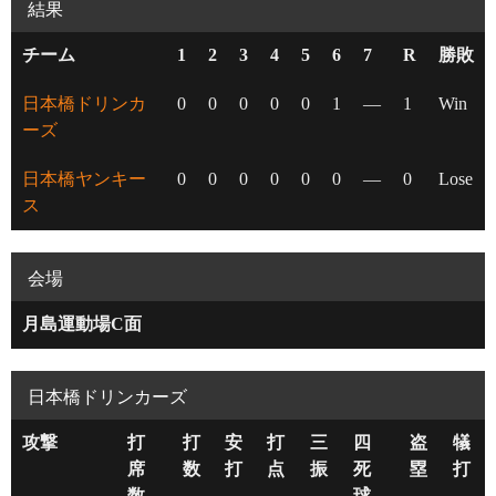
結果
チーム
1
2
3
4
5
6
7
R
勝敗
日本橋ドリンカ
0
0
0
0
0
1
—
1
Win
ーズ
日本橋ヤンキー
0
0
0
0
0
0
—
0
Lose
ス
会場
月島運動場C面
日本橋ドリンカーズ
攻撃
打
打
安
打
三
四
盗
犠
席
数
打
点
振
死
塁
打
数
球