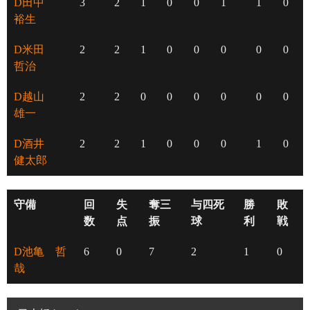
D田中
3
2
1
0
0
1
1
0
裕生
D米田
2
2
1
0
0
0
0
0
哲治
D越山
2
2
0
0
0
0
0
0
雄一
D酒井
2
2
1
0
0
0
1
0
健太郎
守備
回
失
奪三
与四死
勝
敗
数
点
振
球
利
戦
D池亀 哲
6
0
7
2
1
0
哉