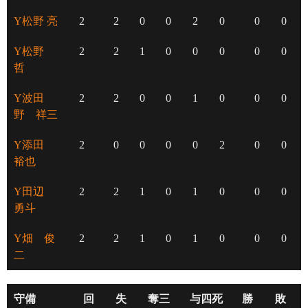
Y松野 亮
2
2
0
0
2
0
0
0
Y松野
2
2
1
0
0
0
0
0
哲
Y波田
2
2
0
0
1
0
0
0
野 祥三
Y添田
2
0
0
0
0
2
0
0
裕也
Y田辺
2
2
1
0
1
0
0
0
勇斗
Y畑 俊
2
2
1
0
1
0
0
0
二
守備
回
失
奪三
与四死
勝
敗