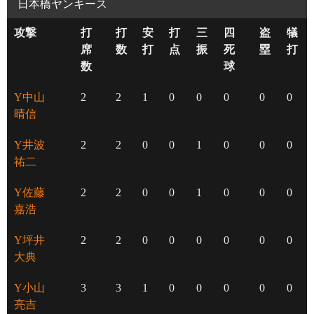
日本橋ヤンキース
攻撃
打
打
安
打
三
四
盗
犠
席
数
打
点
振
死
塁
打
数
球
Y中山
2
2
1
0
0
0
0
0
晴信
Y井波
2
2
0
0
1
0
0
0
祐二
Y佐藤
2
2
0
0
1
0
0
0
嘉浩
Y坪井
2
2
0
0
0
0
0
0
大典
Y小山
3
3
1
0
0
0
0
0
亮吉