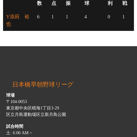
数
点
振
球
利
戦
Y添田 裕
6
1
1
4
0
1
也
日本橋早朝野球リーグ
球場
〒104-0053
東京都中央区晴海1丁目3-29
区立月島運動場区立新月島公園
試合時間
土: 6:00 AM ~