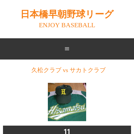
Skip
to
日本橋早朝野球リーグ
content
ENJOY BASEBALL
久松クラブ vs サカトクラブ
11