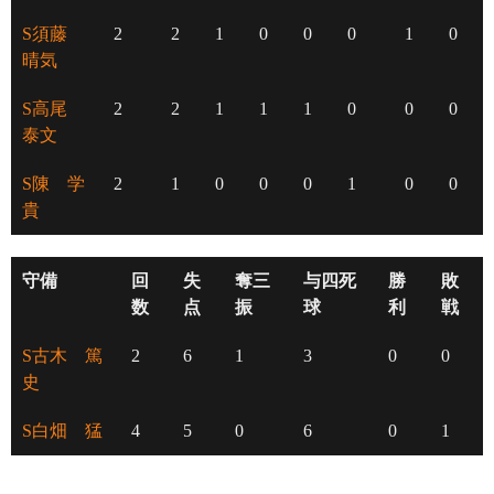
S須藤
2
2
1
0
0
0
1
0
晴気
S高尾
2
2
1
1
1
0
0
0
泰文
S陳 学
2
1
0
0
0
1
0
0
貴
守備
回
失
奪三
与四死
勝
敗
数
点
振
球
利
戦
S古木 篤
2
6
1
3
0
0
史
S白畑 猛
4
5
0
6
0
1