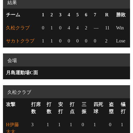
結果
チーム
1
2
3
4
5
6
7
R
勝敗
久松クラブ
0
1
0
4
4
2
—
11
Win
サカトクラブ
1
1
0
0
0
0
0
2
Lose
会場
月島運動場C面
久松クラブ
攻撃
打席
打
安
打
三
四死
盗
犠
数
数
打
点
振
球
塁
打
H伊藤
3
1
1
1
0
1
0
1
大太