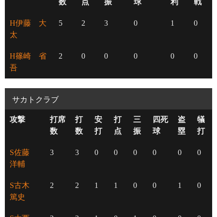
数
点
振
球
利
戦
H伊藤 大
5
2
3
0
1
0
太
H篠崎 省
2
0
0
0
0
0
吾
サカトクラブ
攻撃
打席
打
安
打
三
四死
盗
犠
数
数
打
点
振
球
塁
打
S佐藤
3
3
0
0
0
0
0
0
洋輔
S古木
2
2
1
1
0
0
1
0
篤史