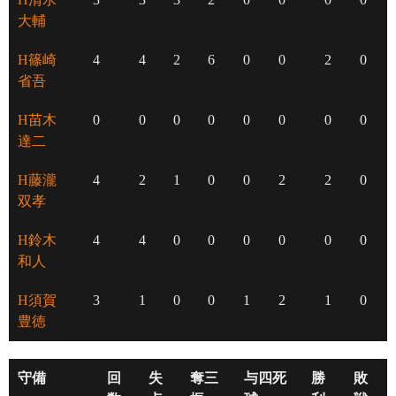
大輔
H篠崎
4
4
2
6
0
0
2
0
省吾
H苗木
0
0
0
0
0
0
0
0
達二
H藤瀧
4
2
1
0
0
2
2
0
双孝
H鈴木
4
4
0
0
0
0
0
0
和人
H須賀
3
1
0
0
1
2
1
0
豊徳
守備
回
失
奪三
与四死
勝
敗