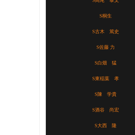
S高尾 泰文
S桐生
S古木 篤史
S佐藤 力
S白畑 猛
S東稲葉 孝
S陳 学貴
S酒谷 尚宏
S大西 隆