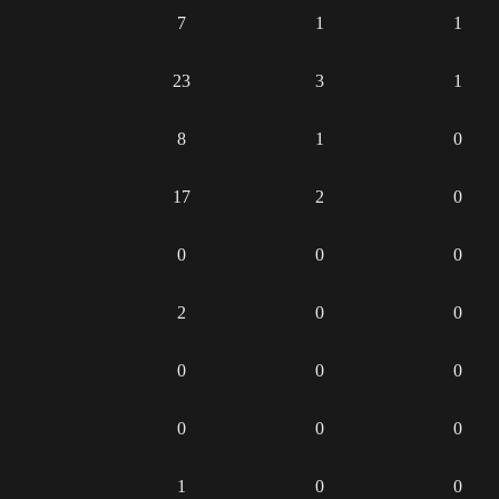
7
1
1
23
3
1
8
1
0
17
2
0
0
0
0
2
0
0
0
0
0
0
0
0
1
0
0