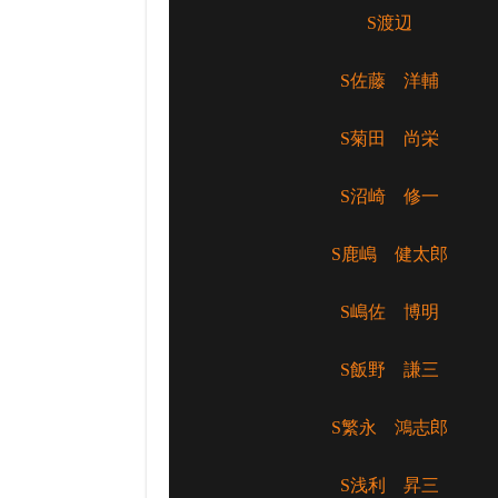
S渡辺
S佐藤 洋輔
S菊田 尚栄
S沼崎 修一
S鹿嶋 健太郎
S嶋佐 博明
S飯野 謙三
S繁永 鴻志郎
S浅利 昇三