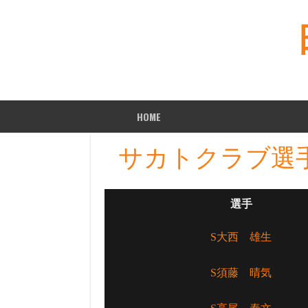
Skip
to
content
HOME
サカトクラブ選
選手
S大西 雄生
S須藤 晴気