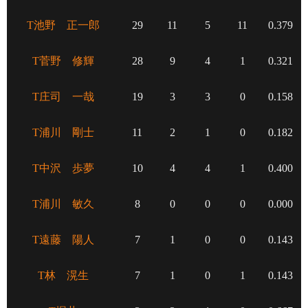
T池野 正一郎
29
11
5
11
0.379
T菅野 修輝
28
9
4
1
0.321
T庄司 一哉
19
3
3
0
0.158
T浦川 剛士
11
2
1
0
0.182
T中沢 歩夢
10
4
4
1
0.400
T浦川 敏久
8
0
0
0
0.000
T遠藤 陽人
7
1
0
0
0.143
T林 滉生
7
1
0
1
0.143