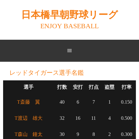
Skip
to
日本橋早朝野球リーグ
content
ENJOY BASEBALL
レッドタイガース選手名鑑
選手
打数
安打
打点
盗塁
打率
T斎藤 翼
40
6
7
1
0.150
T渡辺 雄大
32
16
11
4
0.500
T森山 鐘太
30
9
8
2
0.300