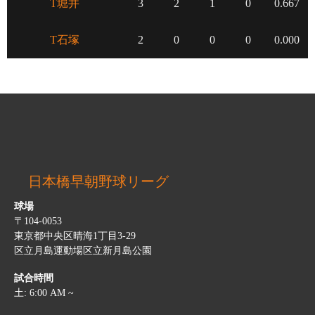
T堀井
3
2
1
0
0.667
T石塚
2
0
0
0
0.000
日本橋早朝野球リーグ
球場
〒104-0053
東京都中央区晴海1丁目3-29
区立月島運動場区立新月島公園
試合時間
土: 6:00 AM ~