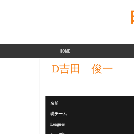
Skip
to
content
HOME
D吉田 俊一
名前
現チーム
Leagues