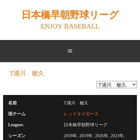
Skip
to
日本橋早朝野球リーグ
content
ENJOY BASEBALL
T浦川 敏久
名前
T浦川 敏久
現チーム
レッドタイガース
Leagues
日本橋早朝野球リーグ
シーズン
2018年, 2019年, 2026年, 2023年,