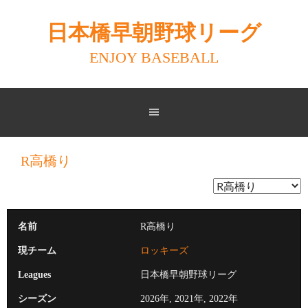
Skip
to
日本橋早朝野球リーグ
content
ENJOY BASEBALL
R高橋り
名前
R高橋り
現チーム
ロッキーズ
Leagues
日本橋早朝野球リーグ
シーズン
2026年, 2021年, 2022年