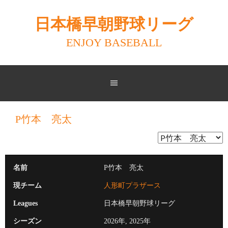
Skip
to
日本橋早朝野球リーグ
content
ENJOY BASEBALL
P竹本 亮太
名前
P竹本 亮太
現チーム
人形町プラザース
Leagues
日本橋早朝野球リーグ
シーズン
2026年, 2025年