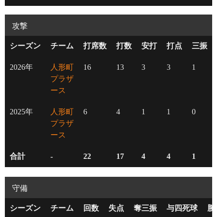
攻撃
シーズン
チーム
打席数
打数
安打
打点
三振
2026年
人形町
16
13
3
3
1
プラザ
ース
2025年
人形町
6
4
1
1
0
プラザ
ース
合計
-
22
17
4
4
1
守備
シーズン
チーム
回数
失点
奪三振
与四死球
勝