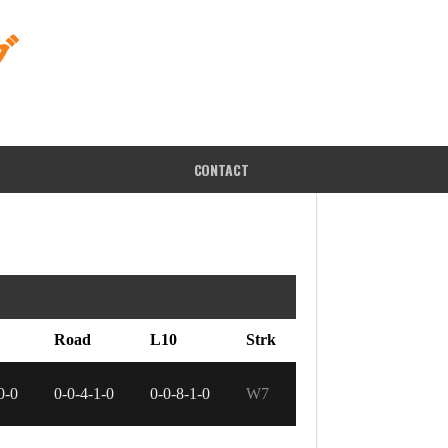
グ
CONTACT
Road
L10
Strk
0-0
0-0-4-1-0
0-0-8-1-0
W7