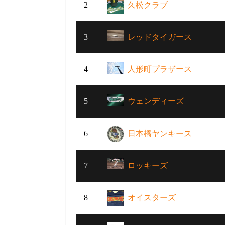
2
久松クラブ
3
レッドタイガース
4
人形町プラザース
5
ウェンディーズ
6
日本橋ヤンキース
7
ロッキーズ
8
オイスターズ