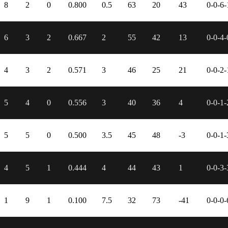
8
2
0
0.800
0.5
63
20
43
0-0-6-
6
3
2
0.667
2
55
42
13
0-0-4-
4
3
2
0.571
3
46
25
21
0-0-2-
5
4
0
0.556
3
40
36
4
0-0-1-
5
5
0
0.500
3.5
45
48
-3
0-0-1-
4
5
1
0.444
4
44
43
1
0-0-3-
1
9
1
0.100
7.5
32
73
-41
0-0-0-