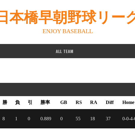
日本橋早朝野球リー
ENJOY BASEBALL
ALL TEAM
勝
負
引
勝率
GB
RS
RA
Diff
Home
8
1
0
0.889
0
55
18
37
0-0-4-