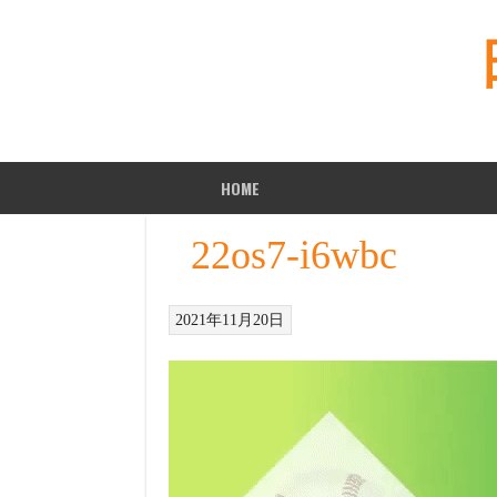
Skip
to
content
HOME
22os7-i6wbc
2021年11月20日