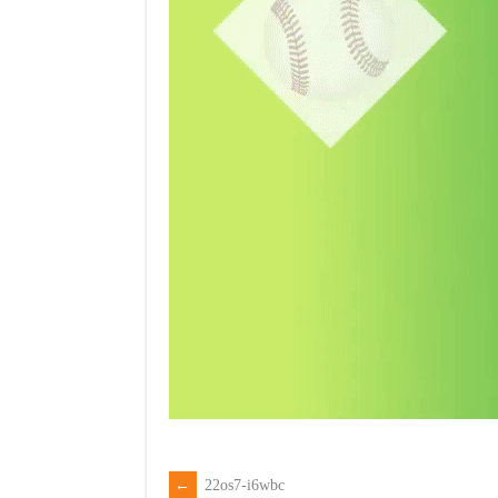
←
22os7-i6wbc