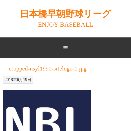
Skip
to
日本橋早朝野球リーグ
content
ENJOY BASEBALL
cropped-nsyl1990-sitelogo-1.jpg
2018年6月19日