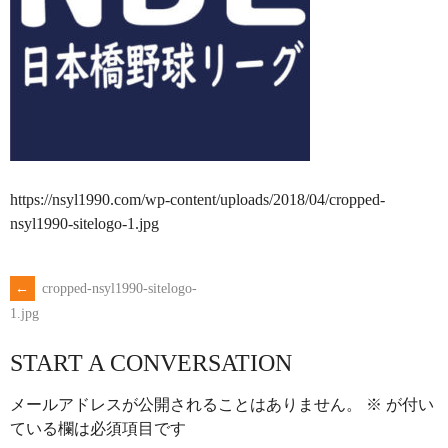
https://nsyl1990.com/wp-content/uploads/2018/04/cropped-
nsyl1990-sitelogo-1.jpg
←
cropped-nsyl1990-sitelogo-
POST
1.jpg
NAVIGATION
START A CONVERSATION
メールアドレスが公開されることはありません。
※
が付い
ている欄は必須項目です