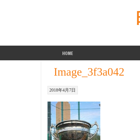
Skip
to
content
HOME
Image_3f3a042
2018年4月7日